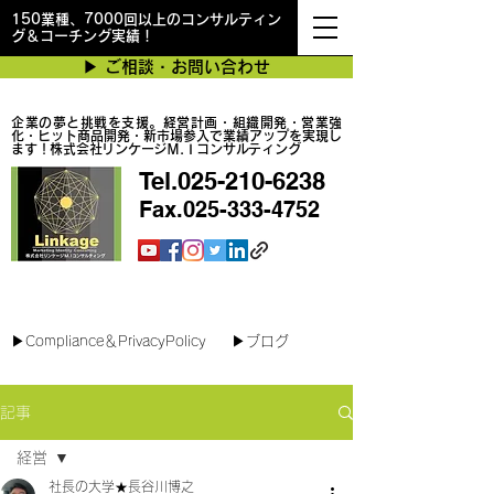
150業種、7000回以上のコンサルティン
グ＆コーチング実績！
▶︎ ご相談・お問い合わせ
企業の夢と挑戦を支援。経営計画・組織開発・営業強
化・ヒット商品開発・新市場参入で業績アップを実現し
ます！株式会社リンケージＭ.Ｉコンサルティング
Tel.025-210-6238
Fax.025-333-4752
最短で翌日対応可能！オンラインコンサル
▶︎Compliance＆PrivacyPolicy
▶︎ブログ
記事
経営
社長の大学★長谷川博之