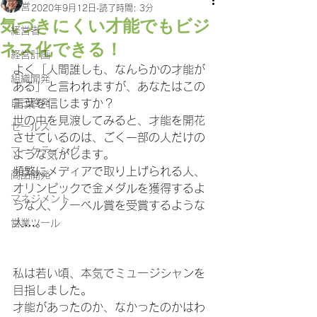
経営
2020年9月12日
読了時間: 3分
気づきにくい才能でもビジ
経営者
ネス化できる！
経営計画
よく「人間誰しも、なんらかの才能が
組織開発
ある」と言われますが、あなたはこの
自己啓発
言葉を信じますか？
世の中を見渡してみると、才能を開花
セールス
させているのは、ごく一部の人だけの
マーケティング
ような気がします。
頻繁にメディアで取り上げられる人、
商品開発
オリンピックで金メダルを獲得するよ
マネジメント
うな人、ノーベル賞を受賞するような
人…。
営業ツール
私は若い頃、本気でミュージシャンを
目指しました。
才能があったのか、なかったのかはわ