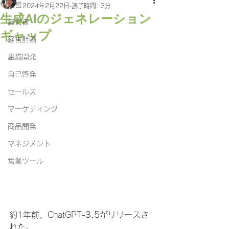
経営
2024年2月22日
読了時間: 3分
生成AIのジェネレーション
経営者
ギャップ
経営計画
組織開発
自己啓発
セールス
マーケティング
商品開発
マネジメント
営業ツール
約1年前、ChatGPT-3.5がリリースさ
れた。