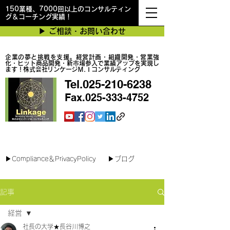
150業種、7000回以上のコンサルティン
グ＆コーチング実績！
▶︎ ご相談・お問い合わせ
企業の夢と挑戦を支援。経営計画・組織開発・営業強
化・ヒット商品開発・新市場参入で業績アップを実現し
ます！株式会社リンケージＭ.Ｉコンサルティング
Tel.025-210-6238
Fax.025-333-4752
最短で翌日対応可能！オンラインコンサル
▶︎Compliance＆PrivacyPolicy
▶︎ブログ
記事
経営
社長の大学★長谷川博之