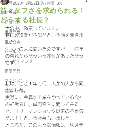
経営
2020年2月22日
読了時間: 3分
益々タフさを求められる！
経営者
どうする社長？
経営計画
世の中、激変しています。
組織開発
特に製造業が不況だという話を聞きま
自己啓発
した。
何人かの人に聞いたのですが、一昨年
セールス
の暮れからそういう兆候があったそう
マーケティング
です。
商品開発
マネジメント
私は、ここ１年で何十人かの人から聞
きました。
営業ツール
実際に、金属加工業をやっている会社
の経営者に、単刀直入に聞いてみる
と、「リーマンショック以来の不景気
だよ！」という社長もいました。
ところが、このような情報は一切メデ