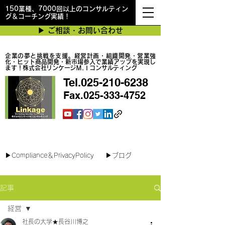
150業種、7000回以上のコンサルティン
グ＆コーチング実績！
▶︎ ご相談・お問い合わせ
企業の夢と挑戦を支援。経営計画・組織開発・営業強
化・ヒット商品開発・新市場参入で業績アップを実現し
ます！株式会社リンケージＭ.Ｉコンサルティング
Tel.025-210-6238
Fax.025-333-4752
最短で翌日対応可能！オンラインコンサル
▶︎Compliance＆PrivacyPolicy
▶︎ブログ
記事
経営
社長の大学★長谷川博之