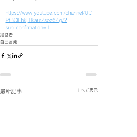
https://www.youtube.com/channel/UC
PtBCiFhkj1lkaurZsoz64g/?
sub_confirmation=1
経営者
自己啓発
すべて表示
最新記事