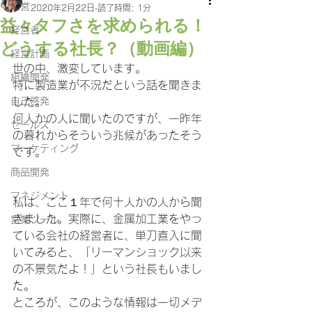
経営
2020年2月22日
読了時間: 1分
益々タフさを求められる！
経営者
どうする社長？（動画編）
経営計画
世の中、激変しています。
組織開発
特に製造業が不況だという話を聞きま
自己啓発
した。
何人かの人に聞いたのですが、一昨年
セールス
の暮れからそういう兆候があったそう
マーケティング
です。
商品開発
マネジメント
私は、ここ１年で何十人かの人から聞
きました。実際に、金属加工業をやっ
営業ツール
ている会社の経営者に、単刀直入に聞
いてみると、「リーマンショック以来
の不景気だよ！」という社長もいまし
た。
ところが、このような情報は一切メデ