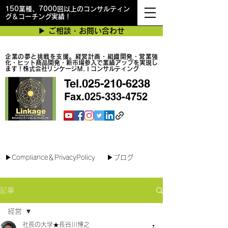
150業種、7000回以上のコンサルティン
グ＆コーチング実績！
▶︎ ご相談・お問い合わせ
企業の夢と挑戦を支援。経営計画・組織開発・営業強
化・ヒット商品開発・新市場参入で業績アップを実現し
ます！株式会社リンケージＭ.Ｉコンサルティング
Tel.025-210-6238
Fax.025-333-4752
最短で翌日対応可能！オンラインコンサル
▶︎Compliance＆PrivacyPolicy
▶︎ブログ
記事
経営
社長の大学★長谷川博之