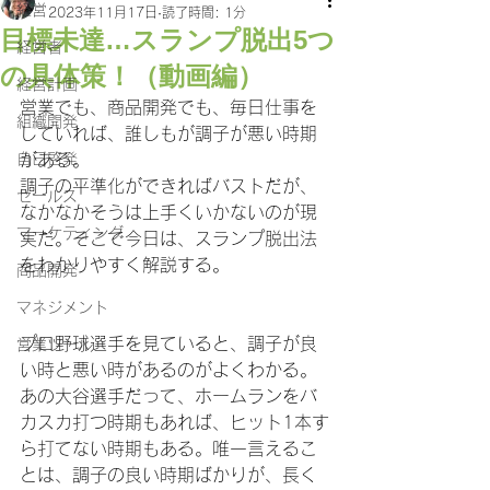
経営
2023年11月17日
読了時間: 1分
目標未達…スランプ脱出5つ
経営者
の具体策！（動画編）
経営計画
営業でも、商品開発でも、毎日仕事を
組織開発
していれば、誰しもが調子が悪い時期
自己啓発
がある。
調子の平準化ができればバストだが、
セールス
なかなかそうは上手くいかないのが現
マーケティング
実だ。そこで今日は、スランプ脱出法
をわかりやすく解説する。
商品開発
マネジメント
プロ野球選手を見ていると、調子が良
営業ツール
い時と悪い時があるのがよくわかる。
あの大谷選手だって、ホームランをバ
カスカ打つ時期もあれば、ヒット1本す
ら打てない時期もある。唯一言えるこ
とは、調子の良い時期ばかりが、長く