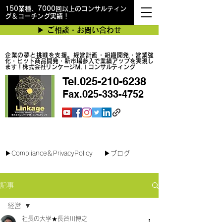
150業種、7000回以上のコンサルティン
グ＆コーチング実績！
▶︎ ご相談・お問い合わせ
企業の夢と挑戦を支援。経営計画・組織開発・営業強
化・ヒット商品開発・新市場参入で業績アップを実現し
ます！株式会社リンケージＭ.Ｉコンサルティング
Tel.025-210-6238
Fax.025-333-4752
最短で翌日対応可能！オンラインコンサル
▶︎Compliance＆PrivacyPolicy
▶︎ブログ
記事
経営
社長の大学★長谷川博之