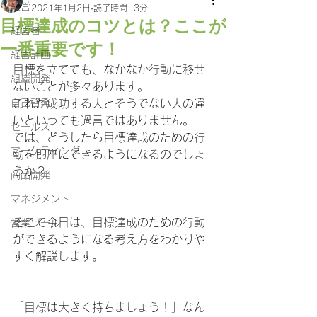
経営
2021年1月2日
読了時間: 3分
目標達成のコツとは？ここが
経営者
一番重要です！
経営計画
目標を立てても、なかなか行動に移せ
組織開発
ないことが多々あります。
自己啓発
これが成功する人とそうでない人の違
いといっても過言ではありません。
セールス
では、どうしたら目標達成のための行
マーケティング
動を即座にできるようになるのでしょ
うか？
商品開発
マネジメント
そこで今日は、目標達成のための行動
営業ツール
ができるようになる考え方をわかりや
すく解説します。
「目標は大きく持ちましょう！」なん