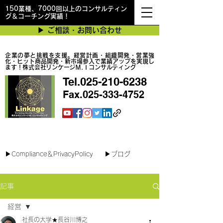
150業種、7000回以上のコンサルティン
グ＆コーチング実績！
▶︎ ご相談・お問い合わせ
企業の夢と挑戦を支援。経営計画・組織開発・営業強
化・ヒット商品開発・新市場参入で業績アップを実現し
ます！株式会社リンケージＭ.Ｉコンサルティング
Tel.025-210-6238
Fax.025-333-4752
最短で翌日対応可能！オンラインコンサル
▶︎Compliance＆PrivacyPolicy
▶︎ブログ
記事
経営
社長の大学★長谷川博之