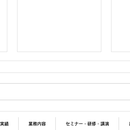
値上げで「嫌われる営業」と
やっ
「信頼される営業」の決定的
す人
な違い
い罠
実績
業務内容
セミナー・研修・講演