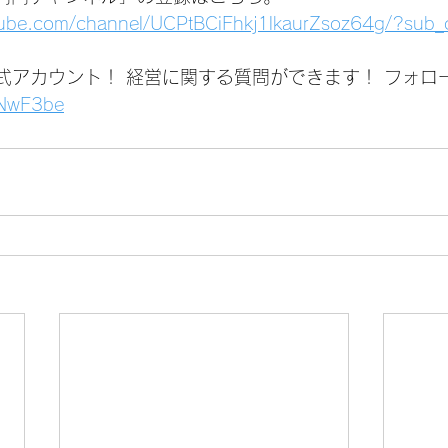
tube.com/channel/UCPtBCiFhkj1lkaurZsoz64g/?sub_
公式アカウント！ 経営に関する質問ができます！ フォロ
1jNwF3be