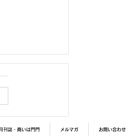
ぱりダメだったを繰り返
へ！成功を止める見えな
の正体
月刊誌・商いは門門
メルマガ
お問い合わせ