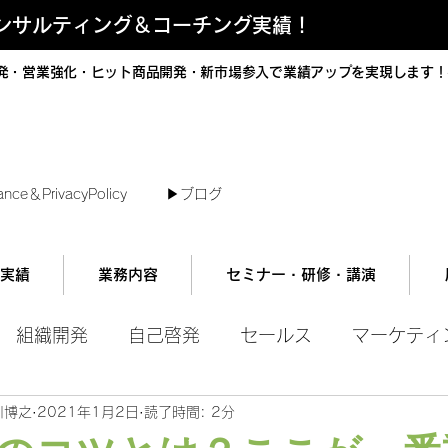
コンサルティング＆コーチング実績！
発・営業強化・ヒット商品開発・新市場参入で業績アップを実現します！
短で翌日対応可能！オンラインコンサル
ance＆PrivacyPolicy
▶︎ブログ
実績
業務内容
セミナー・研修・講演
組織開発
自己啓発
セールス
マーケティ
川博之
2021年1月2日
読了時間: 2分
ル