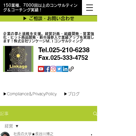
150業種、7000回以上のコンサルティン
グ＆コーチング実績！
▶︎ ご相談・お問い合わせ
企業の夢と挑戦を支援。経営計画・組織開発・営業強
化・ヒット商品開発・新市場参入で業績アップを実現し
ます！株式会社リンケージＭ.Ｉコンサルティング
Tel.025-210-6238
Fax.025-333-4752
最短で翌日対応可能！オンラインコンサル
▶︎Compliance＆PrivacyPolicy
▶︎ブログ
記事
経営
社長の大学★長谷川博之