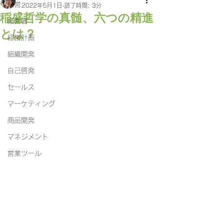
経営
2022年5月1日
読了時間: 3分
稲盛哲学の真髄、六つの精進
経営者
とは？
経営計画
組織開発
自己啓発
セールス
マーケティング
商品開発
マネジメント
営業ツール