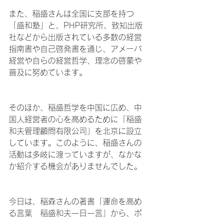
また、稲盛さんは全国に支部を持つ
「盛和塾」と、PHP研究所、致知出版
社などから出版されている多数の経営
指南書や自己啓発書を通じ、アメーバ
経営や自らの経営哲学、理念の啓蒙や
普及に努めています。
そのほか、稲盛哲学を中国に広め、中
国人経営者の心を高めるために「稲盛
和夫管理顧問有限公司」を北京に設立
しています。このように、稲盛さんの
活動は多岐に渡っていますが、なかな
か紹介する機会がありませんでした。
今日は、稲森さんの著書「運命を高め
る言葉　稲盛和夫一日一言」から、ポ