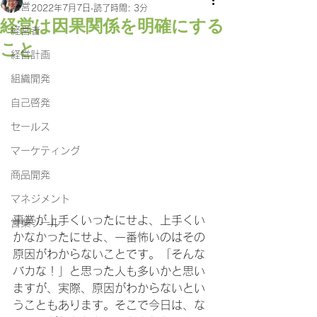
経営
2022年7月7日
読了時間: 3分
経営は因果関係を明確にする
経営者
こと
経営計画
組織開発
自己啓発
セールス
マーケティング
商品開発
マネジメント
事業が上手くいったにせよ、上手くい
営業ツール
かなかったにせよ、一番怖いのはその
原因がわからないことです。「そんな
バカな！」と思った人も多いかと思い
ますが、実際、原因がわからないとい
うこともあります。そこで今日は、な