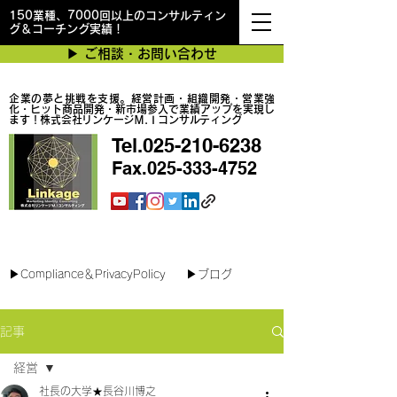
150業種、7000回以上のコンサルティン
グ＆コーチング実績！
▶︎ ご相談・お問い合わせ
企業の夢と挑戦を支援。経営計画・組織開発・営業強
化・ヒット商品開発・新市場参入で業績アップを実現し
ます！株式会社リンケージＭ.Ｉコンサルティング
Tel.025-210-6238
Fax.025-333-4752
最短で翌日対応可能！オンラインコンサル
▶︎Compliance＆PrivacyPolicy
▶︎ブログ
記事
経営
社長の大学★長谷川博之