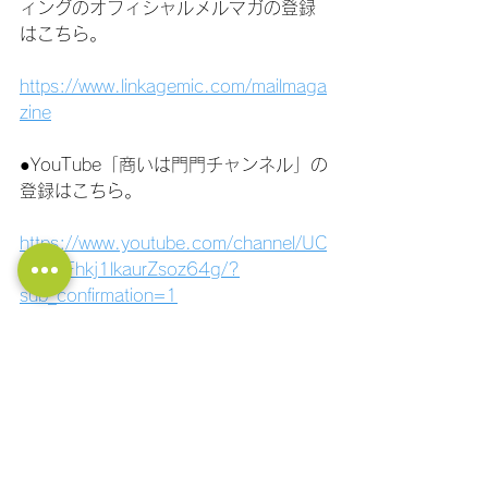
ィングのオフィシャルメルマガの登録
はこちら。
https://www.linkagemic.com/mailmaga
zine
●YouTube「商いは門門チャンネル」の
登録はこちら。
https://www.youtube.com/channel/UC
PtBCiFhkj1lkaurZsoz64g/?
sub_confirmation=1
●社長の大学LINE公式アカウント！ 経
営に関する質問ができます！ フォロー
はこちら！
https://lin.ee/11jNwF3be
マネジメント