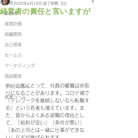
経営
2022年4月12日
読了時間: 3分
経営者の責任と言いますが
経営者
経営計画
組織開発
自己啓発
セールス
マーケティング
商品開発
中小企業にとって、社員の離職は命取
マネジメント
りになることがあります。コロナ禍で
営業ツール
「テレワークを継続しないなら転職す
る」という若者も増えています。ま
た、昔からよくある退職の理由とし
て、「給料が安い」「条件が悪い」
「あの上司とは一緒に仕事ができな
い」などが挙げられます。