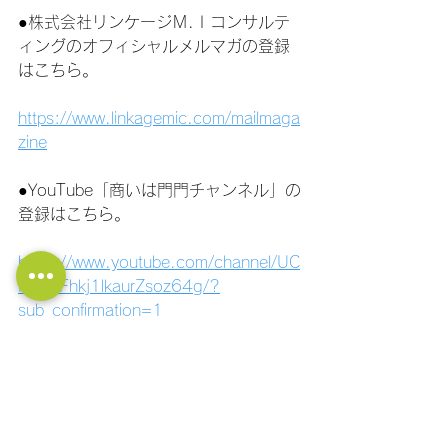
●株式会社リンケージＭ.Ｉコンサルテ
ィングのオフィシャルメルマガの登録
はこちら。
https://www.linkagemic.com/mailmaga
zine
●YouTube「商いは門門チャンネル」の
登録はこちら。
https://www.youtube.com/channel/UC
PtBCiFhkj1lkaurZsoz64g/?
sub_confirmation=1
●社長の大学LINE公式アカウント！ 経
営に関する質問ができます！ フォロー
はこちら！
https://lin.ee/11jNwF3be