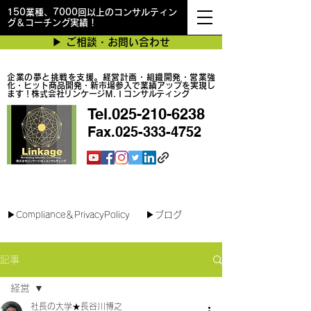
150業種、7000回以上のコンサルティン
グ＆コーチング実績！
▶︎ ご相談・お問い合わせ
企業の夢と挑戦を支援。経営計画・組織開発・営業強
化・ヒット商品開発・新市場参入で業績アップを実現し
ます！株式会社リンケージＭ.Ｉコンサルティング
Tel.025-210-6238
Fax.025-333-4752
最短で翌日対応可能！オンラインコンサル
▶︎Compliance＆PrivacyPolicy
▶︎ブログ
記事
経営
社長の大学★長谷川博之