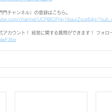
いは門門チャンネル」の登録はこちら。
tube.com/channel/UCPtBCiFhkj1lkaurZsoz64g/?sub_
公式アカウント！ 経営に関する質問ができます！ フォロ
1jNwF3be