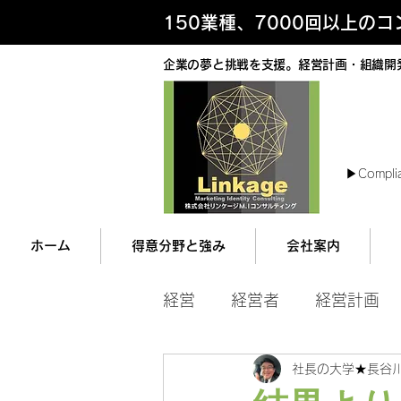
150業種、7000回以上の
企業の夢と挑戦を支援。経営計画・組織開
最
▶︎Compli
ホーム
得意分野と強み
会社案内
経営
経営者
経営計画
社長の大学★長谷
マネジメント
営業ツー