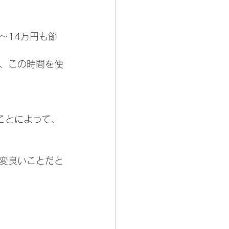
～14万円も節
、この時間を使
ことによって、
変良いことだと