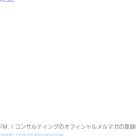
2iKCatE
ジＭ.Ｉコンサルティングのオフィシャルメルマガの登録
agemic.com/mailmagazine