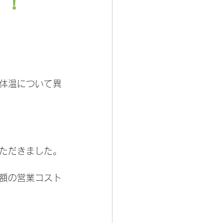
す！
体温について異
ただきました。
額の営業コスト