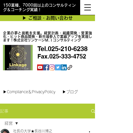
150業種、7000回以上のコンサルティン
グ＆コーチング実績！
▶︎ ご相談・お問い合わせ
企業の夢と挑戦を支援。経営計画・組織開発・営業強
化・ヒット商品開発・新市場参入で業績アップを実現し
ます！株式会社リンケージＭ.Ｉコンサルティング
Tel.025-210-6238
Fax.025-333-4752
最短で翌日対応可能！オンラインコンサル
▶︎Compliance＆PrivacyPolicy
▶︎ブログ
記事
経営
社長の大学★長谷川博之