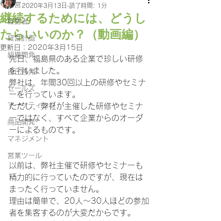
経営
2020年3月13日
読了時間: 1分
継続するためには、どうし
経営者
たらいいのか？（動画編）
経営計画
更新日：
2020年3月15日
組織開発
先日、福島県のある企業で珍しい研修
を行いました。
自己啓発
弊社は、年間30回以上の研修やセミナ
セールス
ーを行っています。
マーケティング
ただし、弊社が主催した研修やセミナ
ーではなく、すべて企業からのオーダ
商品開発
ーによるものです。
マネジメント
営業ツール
以前は、弊社主催で研修やセミナーも
精力的に行っていたのですが、現在は
まったく行っていません。
理由は簡単で、20人～30人ほどの参加
者を集客するのが大変だからです。