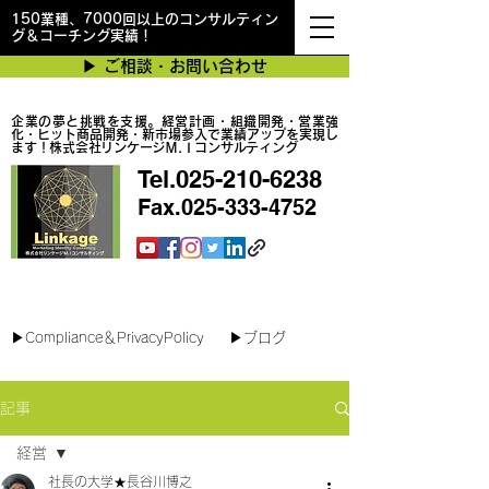
150業種、7000回以上のコンサルティン
グ＆コーチング実績！
▶︎ ご相談・お問い合わせ
企業の夢と挑戦を支援。経営計画・組織開発・営業強
化・ヒット商品開発・新市場参入で業績アップを実現し
ます！株式会社リンケージＭ.Ｉコンサルティング
Tel.025-210-6238
Fax.025-333-4752
最短で翌日対応可能！オンラインコンサル
▶︎Compliance＆PrivacyPolicy
▶︎ブログ
記事
経営
社長の大学★長谷川博之