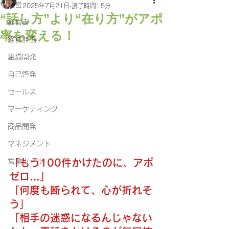
経営
2025年7月21日
読了時間: 5分
“話し方”より“在り方”がアポ
経営者
率を変える！
経営計画
組織開発
自己啓発
セールス
マーケティング
商品開発
マネジメント
営業ツール
「もう100件かけたのに、アポ
ゼロ…」
「何度も断られて、心が折れそ
う」
「相手の迷惑になるんじゃない