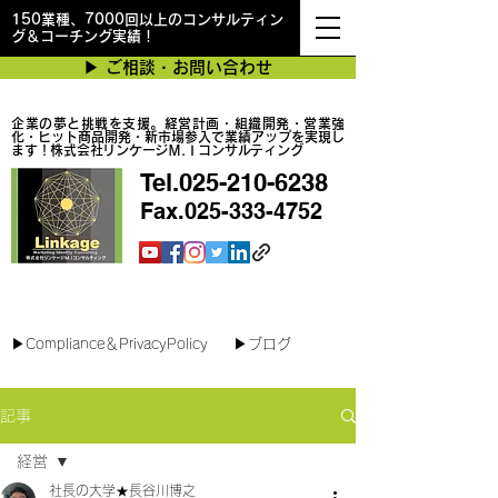
150業種、7000回以上のコンサルティン
グ＆コーチング実績！
▶︎ ご相談・お問い合わせ
企業の夢と挑戦を支援。経営計画・組織開発・営業強
化・ヒット商品開発・新市場参入で業績アップを実現し
ます！株式会社リンケージＭ.Ｉコンサルティング
Tel.025-210-6238
Fax.025-333-4752
最短で翌日対応可能！オンラインコンサル
▶︎Compliance＆PrivacyPolicy
▶︎ブログ
記事
経営
社長の大学★長谷川博之