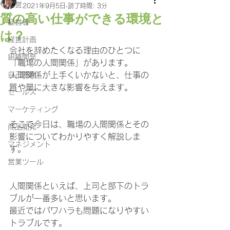
経営
2021年9月5日
読了時間: 3分
質の高い仕事ができる環境と
経営者
は？
経営計画
会社を辞めたくなる理由のひとつに
組織開発
「職場の人間関係」があります。
自己啓発
人間関係が上手くいかないと、仕事の
質や量に大きな影響を与えます。
セールス
マーケティング
そこで今日は、職場の人間関係とその
商品開発
影響についてわかりやすく解説しま
マネジメント
す。
営業ツール
人間関係といえば、上司と部下のトラ
ブルが一番多いと思います。
最近ではパワハラも問題になりやすい
トラブルです。