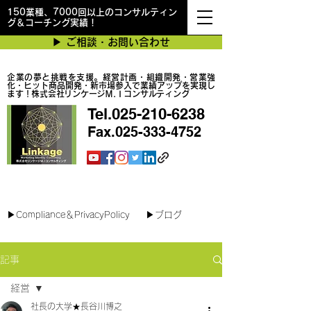
150業種、7000回以上のコンサルティン
グ＆コーチング実績！
▶︎ ご相談・お問い合わせ
企業の夢と挑戦を支援。経営計画・組織開発・営業強
化・ヒット商品開発・新市場参入で業績アップを実現し
ます！株式会社リンケージＭ.Ｉコンサルティング
Tel.025-210-6238
Fax.025-333-4752
最短で翌日対応可能！オンラインコンサル
▶︎Compliance＆PrivacyPolicy
▶︎ブログ
記事
経営
社長の大学★長谷川博之