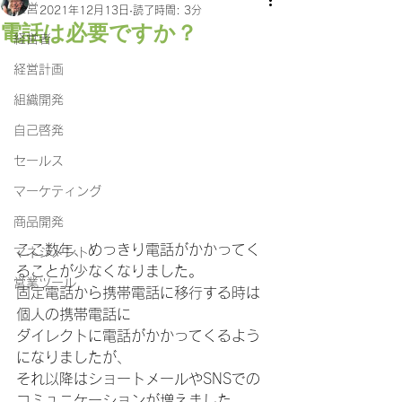
経営
2021年12月13日
読了時間: 3分
電話は必要ですか？
経営者
経営計画
組織開発
自己啓発
セールス
マーケティング
商品開発
ここ数年、めっきり電話がかかってく
マネジメント
ることが少なくなりました。
営業ツール
固定電話から携帯電話に移行する時は
個人の携帯電話に
ダイレクトに電話がかかってくるよう
になりましたが、
それ以降はショートメールやSNSでの
コミュニケーションが増えました。