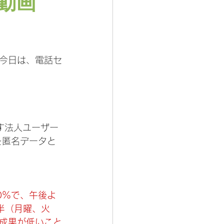
動画
今日は、電話セ
超す法人ユーザー
を匿名データと
0％で、午後よ
半（月曜、火
成果が低いこと