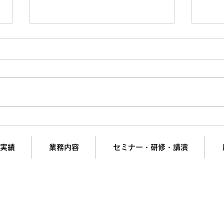
ありがとう1万回で人生が変
成約
わる話、正直バカにしてまし
「チ
た
全貌
実績
業務内容
セミナー・研修・講演
の夢と挑戦を支援。
計画・組織開発・営業強化・ヒット商品開発・新市場参
会社リンケージＭ.Ｉコンサルティング
短で翌日対応可能！オンラインコンサル