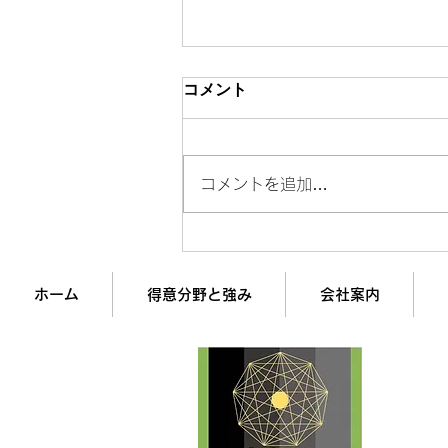
コメント
コメントを追加…
年収300万と3000万の「決定
的な違い」10選
ホーム
得意分野と強み
会社案内
企業
経営
株式
最