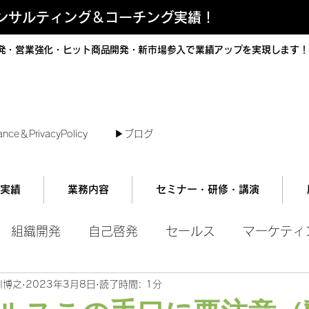
コンサルティング＆コーチング実績！
発・営業強化・ヒット商品開発・新市場参入で業績アップを実現します！
短で翌日対応可能！オンラインコンサル
ance＆PrivacyPolicy
▶︎ブログ
実績
業務内容
セミナー・研修・講演
組織開発
自己啓発
セールス
マーケティ
川博之
2023年3月8日
読了時間: 1分
ル