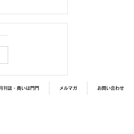
率4.2%→18.7%に変えた
ャレンジャー型営業」の
月刊誌・商いは門門
メルマガ
お問い合わせ
入で
業績アップを実現します！