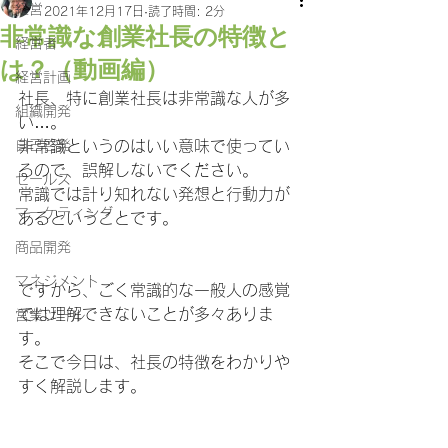
経営
2021年12月17日
読了時間: 2分
非常識な創業社長の特徴と
経営者
は？（動画編）
経営計画
社長、特に創業社長は非常識な人が多
組織開発
い…。
自己啓発
非常識というのはいい意味で使ってい
るので、誤解しないでください。
セールス
常識では計り知れない発想と行動力が
マーケティング
あるということです。
商品開発
マネジメント
ですから、ごく常識的な一般人の感覚
では理解できないことが多々ありま
営業ツール
す。
そこで今日は、社長の特徴をわかりや
すく解説します。