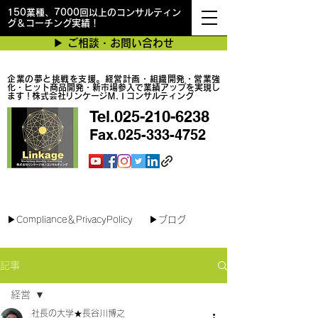
150業種、7000回以上のコンサルティン
グ＆コーチング実績！
▶︎ ご相談・お問い合わせ
企業の夢と挑戦を支援。経営計画・組織開発・営業強
化・ヒット商品開発・新市場参入で業績アップを実現し
ます！株式会社リンケージＭ.Ｉコンサルティング
Tel.025-210-6238
Fax.025-333-4752
最短で翌日対応可能！オンラインコンサル
▶︎Compliance＆PrivacyPolicy
▶︎ブログ
記事
経営
社長の大学★長谷川博之