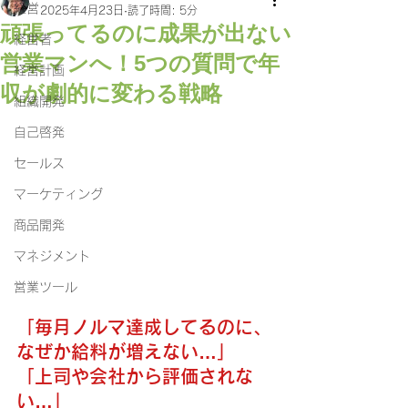
経営
2025年4月23日
読了時間: 5分
頑張ってるのに成果が出ない
経営者
営業マンへ！5つの質問で年
経営計画
収が劇的に変わる戦略
組織開発
自己啓発
セールス
マーケティング
商品開発
マネジメント
営業ツール
「毎月ノルマ達成してるのに、
なぜか給料が増えない…」
「上司や会社から評価されな
い…」