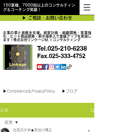
150業種、7000回以上のコンサルティン
グ＆コーチング実績！
▶︎ ご相談・お問い合わせ
企業の夢と挑戦を支援。経営計画・組織開発・営業強
化・ヒット商品開発・新市場参入で業績アップを実現し
ます！株式会社リンケージＭ.Ｉコンサルティング
Tel.025-210-6238
Fax.025-333-4752
最短で翌日対応可能！オンラインコンサル
▶︎Compliance＆PrivacyPolicy
▶︎ブログ
記事
経営
社長の大学★長谷川博之