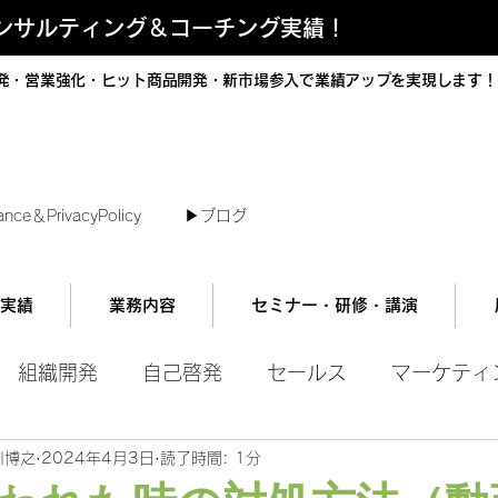
コンサルティング＆コーチング実績！
発・営業強化・ヒット商品開発・新市場参入で業績アップを実現します！
短で翌日対応可能！オンラインコンサル
ance＆PrivacyPolicy
▶︎ブログ
実績
業務内容
セミナー・研修・講演
組織開発
自己啓発
セールス
マーケティ
川博之
2024年4月3日
読了時間: 1分
ル