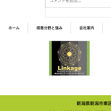
コメントを追加…
成約率4.2%→18.7%に変えた
「チャレンジャー型営業」の
全貌
ホーム
得意分野と強み
会社案内
企業
経営
株式
最
▶︎Comp
新潟県新潟市東区大