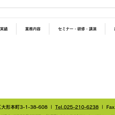
値上げで「嫌われる営業」と
【Bt
「信頼される営業」の決定的
「メ
な違い
ない
実績
業務内容
セミナー・研修・講演
の夢と挑戦を支援。
計画・組織開発・営業強化・ヒット商品開発・新市場参
会社リンケージＭ.Ｉコンサルティング
短で翌日対応可能！オンラインコンサル
liance＆PrivacyPolicy
▶︎ブログ
▶︎特定商取引法に基づく表
形本町3-1-38-608 |
Tel.025-210-6238
| Fax