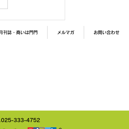
oB営業】ChatGPTに
ール」を書かせてはいけ
理由
月刊誌・商いは門門
メルマガ
お問い合わせ
入で
業績アップを実現します！
記
.025-333-4752