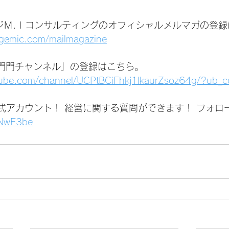
ジＭ.Ｉコンサルティングのオフィシャルメルマガの登録
agemic.com/mailmagazine
いは門門チャンネル」の登録はこちら。
tube.com/channel/UCPtBCiFhkj1lkaurZsoz64g/?ub_c
公式アカウント！ 経営に関する質問ができます！ フォロ
1jNwF3be