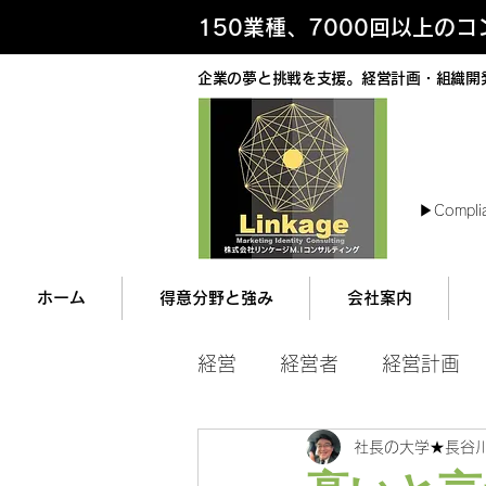
150業種、7000回以上の
企業の夢と挑戦を支援。経営計画・組織開
最
▶︎Compli
ホーム
得意分野と強み
会社案内
経営
経営者
経営計画
社長の大学★長谷
マネジメント
営業ツー