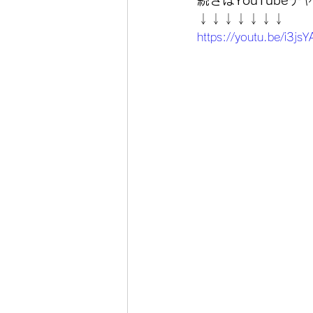
続きはYouTube
↓↓↓↓↓↓↓
https://youtu.be/i3js