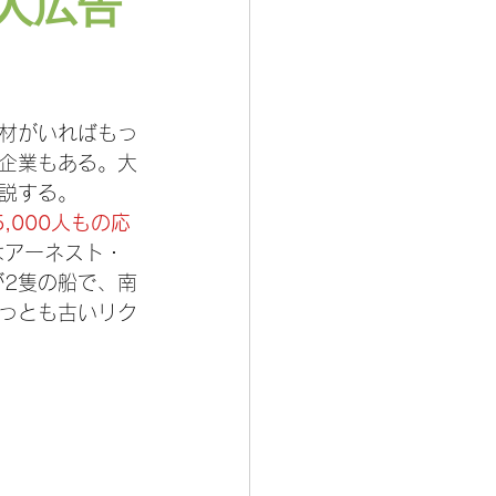
人広告
材がいればもっ
企業もある。大
説する。
,000人もの応
はアーネスト・
が2隻の船で、南
っとも古いリク