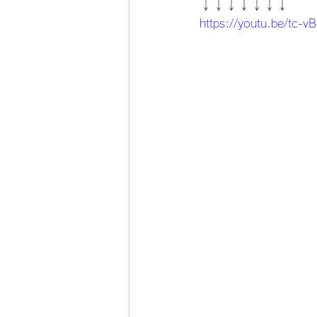
↓↓↓↓↓↓↓
https://youtu.be/tc-