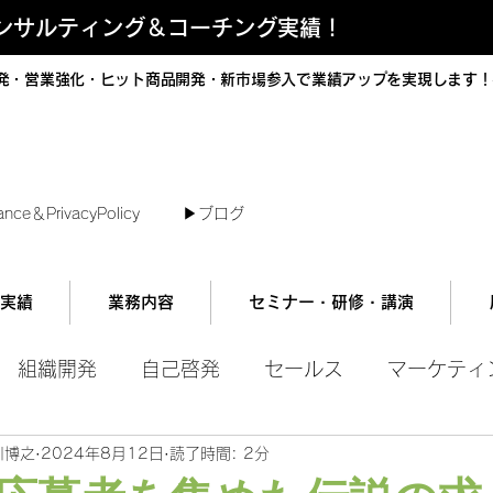
コンサルティング＆コーチング実績！
発・営業強化・ヒット商品開発・新市場参入で業績アップを実現します！
短で翌日対応可能！オンラインコンサル
ance＆PrivacyPolicy
▶︎ブログ
実績
業務内容
セミナー・研修・講演
組織開発
自己啓発
セールス
マーケティ
川博之
2024年8月12日
読了時間: 2分
ル