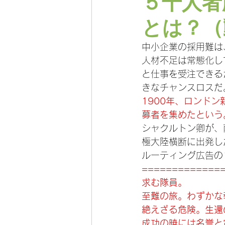
５千人者
とは？（
中小企業の採用難は
人材不足は常態化し
と仕事を受注できる
きなチャンスロスだ
1900年、ロンド
募者を集めたという。
シャクルトン卿が、
極大陸横断に出発し
ルーティング広告の
=============
求む隊員。
至難の旅。わずかな
絶えざる危険。生還
成功の暁には名誉と