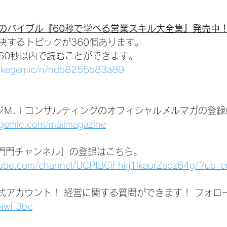
のバイブル『60秒で学べる営業スキル大全集』発売中
決するトピックが360個あります。
60秒以内で読むことができます。
linkegemic/n/ndb8255b83a89
ジＭ.Ｉコンサルティングのオフィシャルメルマガの登録
agemic.com/mailmagazine
いは門門チャンネル」の登録はこちら。
tube.com/channel/UCPtBCiFhkj1lkaurZsoz64g/?ub_c
公式アカウント！ 経営に関する質問ができます！ フォロ
1jNwF3be