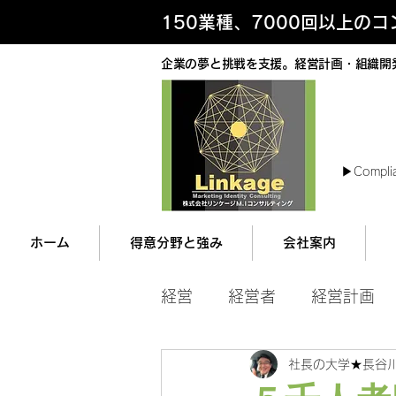
150業種、7000回以上の
企業の夢と挑戦を支援。経営計画・組織開
最
▶︎Compli
ホーム
得意分野と強み
会社案内
経営
経営者
経営計画
社長の大学★長谷
マネジメント
営業ツー