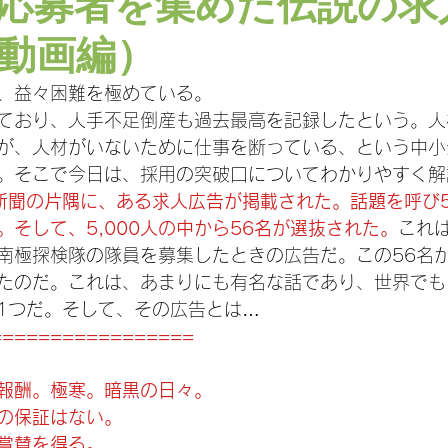
応募者を集めた伝説の求
動画編）
、益々困難を極めている。
ており、人手不足倒産も過去最高を記録したという。人
が、人材がいないために仕事を断っている、という中小
。そこで今日は、採用の突破口についてわかりやすく解
ン新聞の片隅に、ある求人広告が掲載された。話題を呼び5
そして、5,000人の中から56名が選抜された。
これ
南極探検隊の隊員を募集したときの広告だ。この56名
たのだ。これは、あまりにも有名な話であり、世界でも
1つだ。そして、その広告とは…
=================
報酬。極寒。暗黒の日々。
の保証はない。
賞賛を得る。