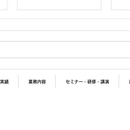
中小企業の99％が誤解してい
“仕
る“戦略”の正体
割が
階段
実績
業務内容
セミナー・研修・講演
の夢と挑戦を支援。
計画・組織開発・営業強化・ヒット商品開発・新市場参
会社リンケージＭ.Ｉコンサルティング
短で翌日対応可能！オンラインコンサル