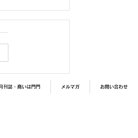
事がデキる人”の正体｜9
勘違いしている“成長の
”を徹底解剖
月刊誌・商いは門門
メルマガ
お問い合わせ
入で
業績アップを実現します！