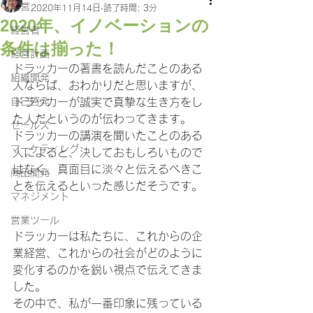
経営
2020年11月14日
読了時間: 3分
2020年、イノベーションの
経営者
条件は揃った！
経営計画
ドラッカーの著書を読んだことのある
組織開発
人ならば、おわかりだと思いますが、
自己啓発
ドラッカーが誠実で真摯な生き方をし
た人だというのが伝わってきます。
セールス
ドラッカーの講演を聞いたことのある
マーケティング
人によると、決しておもしろいもので
はなく、真面目に淡々と伝えるべきこ
商品開発
とを伝えるといった感じだそうです。
マネジメント
営業ツール
ドラッカーは私たちに、これからの企
業経営、これからの社会がどのように
変化するのかを鋭い視点で伝えてきま
した。
その中で、私が一番印象に残っている