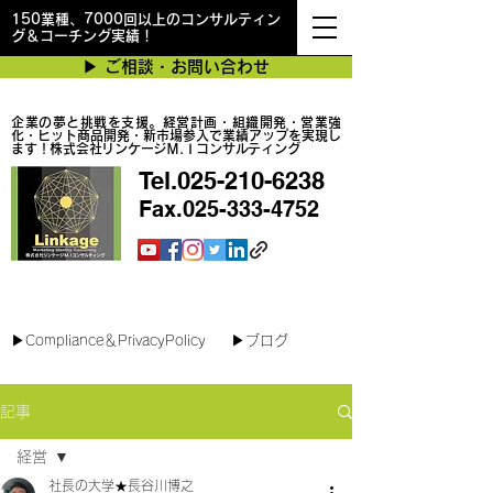
150業種、7000回以上のコンサルティン
グ＆コーチング実績！
▶︎ ご相談・お問い合わせ
企業の夢と挑戦を支援。経営計画・組織開発・営業強
化・ヒット商品開発・新市場参入で業績アップを実現し
ます！株式会社リンケージＭ.Ｉコンサルティング
Tel.025-210-6238
Fax.025-333-4752
最短で翌日対応可能！オンラインコンサル
▶︎Compliance＆PrivacyPolicy
▶︎ブログ
記事
経営
社長の大学★長谷川博之