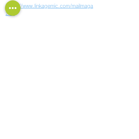
https://www.linkagemic.com/mailmaga
zine
●YouTube「商いは門門チャンネル」の
登録はこちら。
https://www.youtube.com/@linkagemi
c
●社長の大学LINE公式アカウント！ 経
営に関する質問ができます！ フォロー
はこちら！
https://lin.ee/11jNwF3be
経営計画