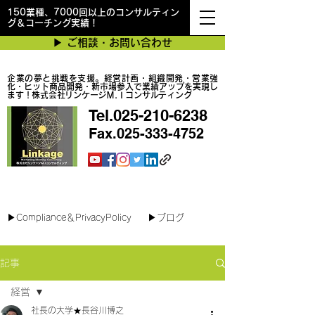
150業種、7000回以上のコンサルティン
グ＆コーチング実績！
▶︎ ご相談・お問い合わせ
企業の夢と挑戦を支援。経営計画・組織開発・営業強
化・ヒット商品開発・新市場参入で業績アップを実現し
ます！株式会社リンケージＭ.Ｉコンサルティング
Tel.025-210-6238
Fax.025-333-4752
最短で翌日対応可能！オンラインコンサル
▶︎Compliance＆PrivacyPolicy
▶︎ブログ
記事
経営
社長の大学★長谷川博之