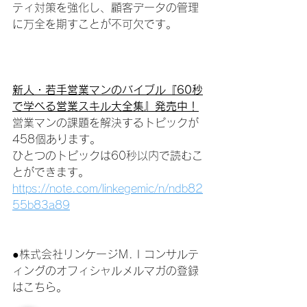
ティ対策を強化し、顧客データの管理
に万全を期すことが不可欠です。
新人・若手営業マンのバイブル『60秒
で学べる営業スキル大全集』発売中！
営業マンの課題を解決するトピックが
458個あります。
ひとつのトピックは60秒以内で読むこ
とができます。
https://note.com/linkegemic/n/ndb82
55b83a89
●株式会社リンケージＭ.Ｉコンサルテ
ィングのオフィシャルメルマガの登録
はこちら。