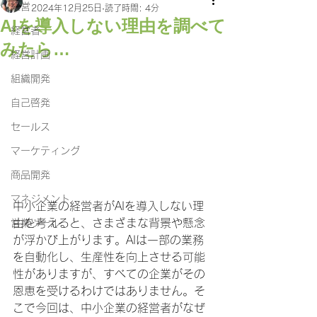
経営
2024年12月25日
読了時間: 4分
AIを導入しない理由を調べて
経営者
みたら…
経営計画
組織開発
自己啓発
セールス
マーケティング
商品開発
マネジメント
中小企業の経営者がAIを導入しない理
由を考えると、さまざまな背景や懸念
営業ツール
が浮かび上がります。AIは一部の業務
を自動化し、生産性を向上させる可能
性がありますが、すべての企業がその
恩恵を受けるわけではありません。そ
こで今回は、中小企業の経営者がなぜ