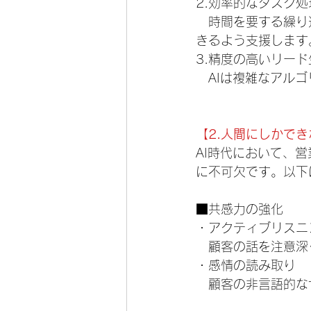
2.効率的なタスク処
　時間を要する繰り
きるよう支援します
3.精度の高いリード
　AIは複雑なアル
【2.人間にしかで
AI時代において、
に不可欠です。以下
■共感力の強化
・アクティブリスニ
　顧客の話を注意深
・感情の読み取り
　顧客の非言語的な