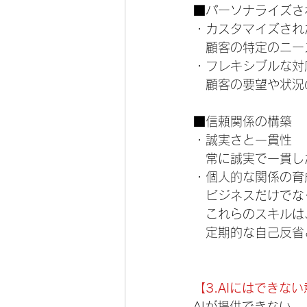
■パーソナライズさ
・カスタマイズされ
　顧客の特定のニー
・フレキシブルな対
　顧客の要望や状況
■信頼関係の構築
・誠実さと一貫性
　常に誠実で一貫し
・個人的な関係の育
　ビジネスだけでな
　これらのスキルは
　定期的な自己反省
【3.AIにはできな
AIが提供できない