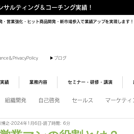
コンサルティング＆コーチング実績！
発・営業強化・ヒット商品開発・新市場参入で業績アップを実現します！
短で翌日対応可能！オンラインコンサル
ance＆PrivacyPolicy
▶︎ブログ
実績
業務内容
セミナー・研修・講演
組織開発
自己啓発
セールス
マーケティ
川博之
2024年1月6日
読了時間: 6分
ル