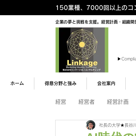
150業種、7000回以上の
企業の夢と挑戦を支援。経営計画・組織開
最
▶︎Compli
ホーム
得意分野と強み
会社案内
経営
経営者
経営計画
社長の大学★長谷
マネジメント
営業ツー