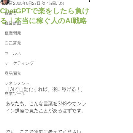
経営
2025年8月27日
読了時間: 3分
ChatGPTで楽をしたら負け
経営者
る｜本当に稼ぐ人のAI戦略
経営計画
組織開発
自己啓発
セールス
マーケティング
商品開発
マネジメント
「AIで自動化すれば、楽に稼げる！」
営業ツール
…
あなたも、こんな言葉をSNSやオンラ
イン講座で見たことがあるはずです。
でも、ここで冷静に考えてください。