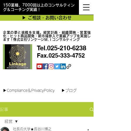
150業種、7000回以上のコンサルティン
グ＆コーチング実績！
▶︎ ご相談・お問い合わせ
企業の夢と挑戦を支援。経営計画・組織開発・営業強
化・ヒット商品開発・新市場参入で業績アップを実現し
ます！株式会社リンケージＭ.Ｉコンサルティング
Tel.025-210-6238
Fax.025-333-4752
最短で翌日対応可能！オンラインコンサル
▶︎Compliance＆PrivacyPolicy
▶︎ブログ
記事
経営
社長の大学★長谷川博之