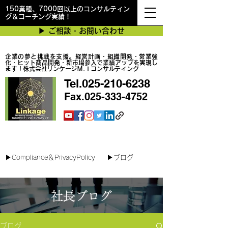
150業種、7000回以上のコンサルティン
グ＆コーチング実績！
▶︎ ご相談・お問い合わせ
企業の夢と挑戦を支援。経営計画・組織開発・営業強
化・ヒット商品開発・新市場参入で業績アップを実現し
ます！株式会社リンケージＭ.Ｉコンサルティング
Tel.025-210-6238
Fax.025-333-4752
最短で翌日対応可能！オンラインコンサル
▶︎Compliance＆PrivacyPolicy
▶︎ブログ
社長ブログ
ブログ