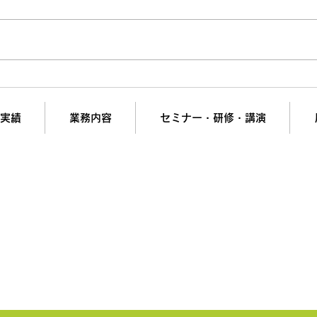
値上げで「嫌われる営業」と
【Bt
「信頼される営業」の決定的
「メ
な違い
ない
実績
業務内容
セミナー・研修・講演
の夢と挑戦を支援。
計画・組織開発・営業強化・ヒット商品開発・新市場参
会社リンケージＭ.Ｉコンサルティング
短で翌日対応可能！オンラインコンサル
liance＆PrivacyPolicy
▶︎ブログ
▶︎特定商取引法に基づく表