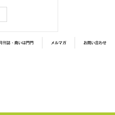
oB営業】ChatGPTに
ール」を書かせてはいけ
理由
月刊誌・商いは門門
メルマガ
お問い合わせ
入で
業績アップを実現します！
記