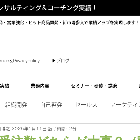
コンサルティング＆コーチング実績！
発・営業強化・ヒット商品開発・新市場参入で業績アップを実現します！
短で翌日対応可能！オンラインコンサル
ance＆PrivacyPolicy
▶︎ブログ
実績
業務内容
セミナー・研修・講演
組織開発
自己啓発
セールス
マーケティ
川博之
2025年1月11日
読了時間: 2分
ル