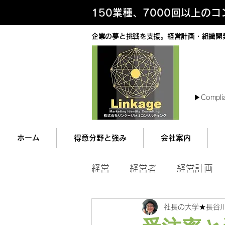
150業種、7000回以上の
企業の夢と挑戦を支援。経営計画・組織開
最
▶︎Compli
ホーム
得意分野と強み
会社案内
経営
経営者
経営計画
社長の大学★長谷
マネジメント
営業ツー