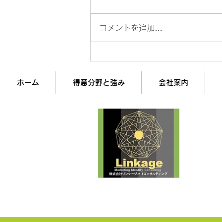
コメントを追加…
成約率4.2%→18.7%に変えた
「チャレンジャー型営業」の
全貌
ホーム
得意分野と強み
会社案内
企業
経営
株式
最
▶︎Comp