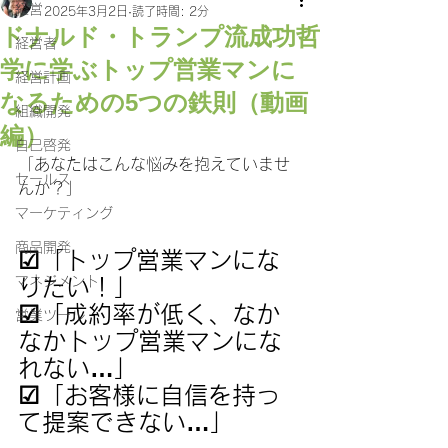
経営
2025年3月2日
読了時間: 2分
ドナルド・トランプ流成功哲
経営者
学に学ぶトップ営業マンに
経営計画
なるための5つの鉄則（動画
組織開発
編）
自己啓発
「あなたはこんな悩みを抱えていませ
セールス
んか？」
マーケティング
商品開発
☑「トップ営業マンにな
マネジメント
りたい！」
☑「成約率が低く、なか
営業ツール
なかトップ営業マンにな
れない…」
☑「お客様に自信を持っ
て提案できない…」