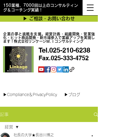
150業種、7000回以上のコンサルティン
グ＆コーチング実績！
▶︎ ご相談・お問い合わせ
企業の夢と挑戦を支援。経営計画・組織開発・営業強
化・ヒット商品開発・新市場参入で業績アップを実現し
ます！株式会社リンケージＭ.Ｉコンサルティング
Tel.025-210-6238
Fax.025-333-4752
最短で翌日対応可能！オンラインコンサル
▶︎Compliance＆PrivacyPolicy
▶︎ブログ
記事
経営
社長の大学★長谷川博之