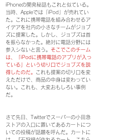
iPhoneの開発秘話もこれと似ている。
当時、Appleでは「iPod」が売れてい
た。これに携帯電話を組み合わせるア
イデアを社内の小さなチームがジョブ
ズに提案した。しかし、ジョブズは首
を振らなかった。絶対に電話分野には
参入シないと言う。
そこでこのチーム
は、「iPodに携帯電話のアプリが入っ
ている」という切り口でジョブズを説
得したのだ。
これも提案の切り口を変
えただけで、商品の中身は変わってい
ない。これも、大変おもしろい事例
だ。
さて先日、Twitterでスーパーの小田急
ストアの入口に置いてあるカートにつ
いての投稿が話題を呼んだ。カートに
は、『石狩鍋が作れるカート　こちら