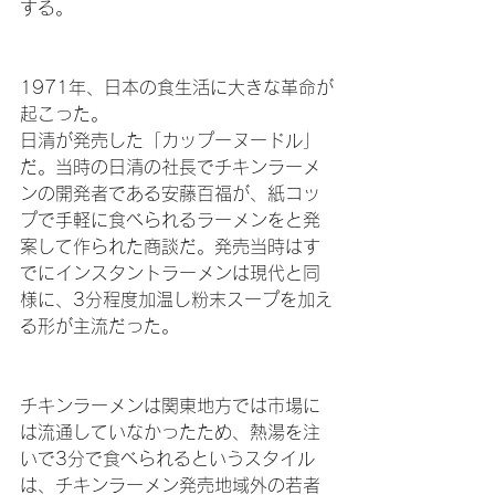
する。
1971年、日本の食生活に大きな革命が
起こった。
日清が発売した「カップーヌードル」
だ。当時の日清の社長でチキンラーメ
ンの開発者である安藤百福が、紙コッ
プで手軽に食べられるラーメンをと発
案して作られた商談だ。発売当時はす
でにインスタントラーメンは現代と同
様に、3分程度加温し粉末スープを加え
る形が主流だった。
チキンラーメンは関東地方では市場に
は流通していなかったため、熱湯を注
いで3分で食べられるというスタイル
は、チキンラーメン発売地域外の若者