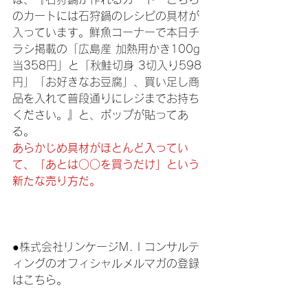
のカートには石狩鍋のレシピの具材が
入っています。鮮魚コーナーで本日チ
ラシ掲載の「広島産 加熱用かき100g
当358円」と「秋鮭切身 3切入り598
円」「お好きなお豆腐」、買い足し商
品を入れて普段通りにレジまでお持ち
ください。』と、ポップが貼ってあ
る。
あらかじめ具材がほとんど入ってい
て、「あとは○○を買うだけ」という
新たな売り方だ。
●株式会社リンケージＭ.Ｉコンサルテ
ィングのオフィシャルメルマガの登録
はこちら。