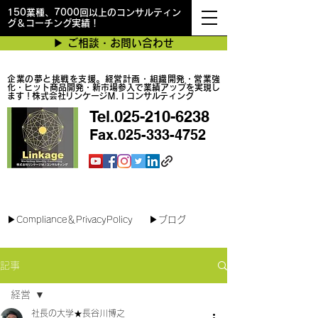
150業種、7000回以上のコンサルティン
グ＆コーチング実績！
▶︎ ご相談・お問い合わせ
企業の夢と挑戦を支援。経営計画・組織開発・営業強
化・ヒット商品開発・新市場参入で業績アップを実現し
ます！株式会社リンケージＭ.Ｉコンサルティング
Tel.025-210-6238
Fax.025-333-4752
最短で翌日対応可能！オンラインコンサル
▶︎Compliance＆PrivacyPolicy
▶︎ブログ
記事
経営
社長の大学★長谷川博之