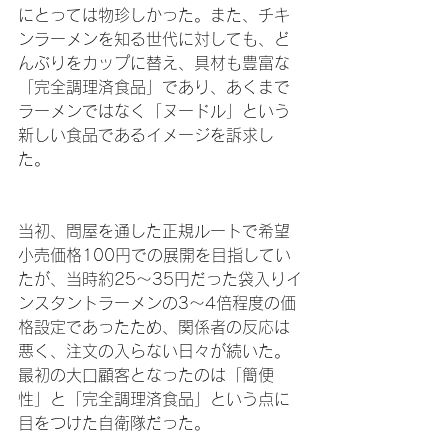
にとっては物珍しかった。また、チキ
ンラーメンを知る世代に対しても、ど
んぶりをカップに替え、具材も豊富な
「完全調理済食品」であり、あくまで
ラーメンではなく「ヌードル」という
新しい食品であるイメージを訴求し
た。
当初、問屋を通した正規ルートで希望
小売価格100円での展開を目指してい
たが、当時約25〜35円だった袋入りイ
ンスタントラーメンの3〜4倍程度の価
格設定であったため、関係者の反応は
悪く、注文の入らない日々が続いた。
最初の大口顧客となったのは「簡便
性」と「完全調理済食品」という点に
目をつけた自衛隊だった。