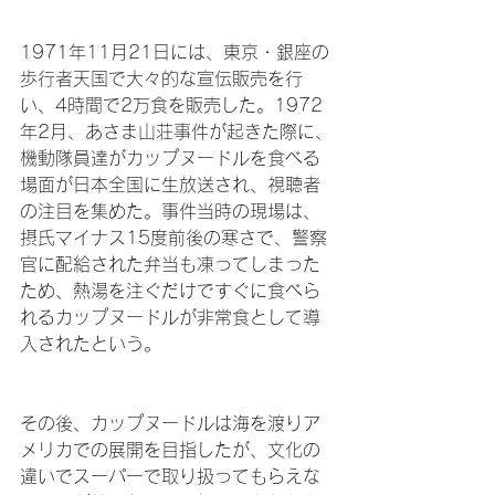
1971年11月21日には、東京・銀座の
歩行者天国で大々的な宣伝販売を行
い、4時間で2万食を販売した。1972
年2月、あさま山荘事件が起きた際に、
機動隊員達がカップヌードルを食べる
場面が日本全国に生放送され、視聴者
の注目を集めた。事件当時の現場は、
摂氏マイナス15度前後の寒さで、警察
官に配給された弁当も凍ってしまった
ため、熱湯を注ぐだけですぐに食べら
れるカップヌードルが非常食として導
入されたという。
その後、カップヌードルは海を渡りア
メリカでの展開を目指したが、文化の
違いでスーパーで取り扱ってもらえな