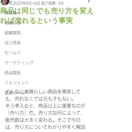
経営
2023年5月16日
読了時間: 3分
商品は同じでも売り方を変え
経営者
れば売れるという事実
経営計画
組織開発
自己啓発
セールス
マーケティング
商品開発
マネジメント
どんなに素晴らしい商品を開発して
営業ツール
も、売れなくては元も子もない。
そう考えると、商品以上に重要なのが
「売り方」だ。売り方如何によって、
販売数は大きく変わる。そこで今日
は、売り方についてわかりやすく解説