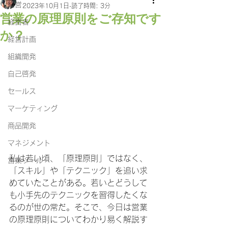
経営
2023年10月1日
読了時間: 3分
営業の原理原則をご存知です
経営者
か？
経営計画
組織開発
自己啓発
セールス
マーケティング
商品開発
マネジメント
私は若い頃、「原理原則」ではなく、
営業ツール
「スキル」や「テクニック」を追い求
めていたことがある。若いとどうして
も小手先のテクニックを習得したくな
るのが世の常だ。そこで、今日は営業
の原理原則についてわかり易く解説す