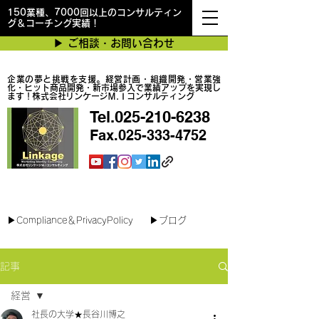
150業種、7000回以上のコンサルティン
グ＆コーチング実績！
▶︎ ご相談・お問い合わせ
企業の夢と挑戦を支援。経営計画・組織開発・営業強
化・ヒット商品開発・新市場参入で業績アップを実現し
ます！株式会社リンケージＭ.Ｉコンサルティング
Tel.025-210-6238
Fax.025-333-4752
最短で翌日対応可能！オンラインコンサル
▶︎Compliance＆PrivacyPolicy
▶︎ブログ
記事
経営
社長の大学★長谷川博之