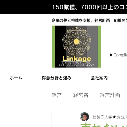
150業種、7000回以上の
企業の夢と挑戦を支援。経営計画・組織開
最
▶︎Compli
ホーム
得意分野と強み
会社案内
経営
経営者
経営計画
社長の大学★長谷
マネジメント
営業ツー