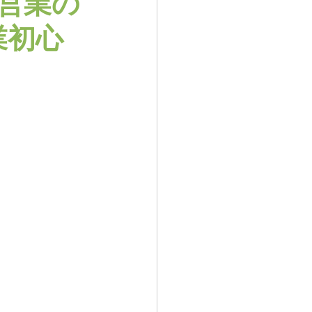
営業の
業初心