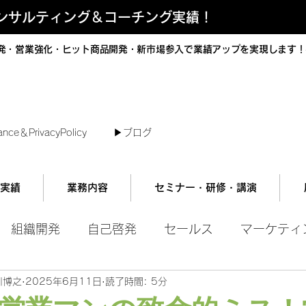
コンサルティング＆コーチング実績！
発・営業強化・ヒット商品開発・新市場参入で業績アップを実現します！
短で翌日対応可能！オンラインコンサル
ance＆PrivacyPolicy
▶︎ブログ
実績
業務内容
セミナー・研修・講演
組織開発
自己啓発
セールス
マーケティ
川博之
2025年6月11日
読了時間: 5分
ル