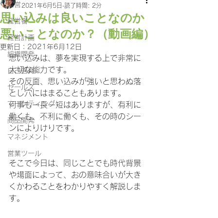
経営
2021年6月5日
読了時間: 2分
思い込みは良いことなのか
経営者
悪いことなのか？（動画編）
経営計画
更新日：
2021年6月12日
組織開発
思い込みは、夢を実現する上で非常に
大切な能力です。
自己啓発
その反面、思い込みが強いと思わぬ落
セールス
とし穴にはまることもあります。
マーケティング
何事も一長一短はありますが、有利に
働くも、不利に働くも、その時のシー
商品開発
ンによりけりです。
マネジメント
営業ツール
そこで今日は、同じことでも時代背景
や場面によって、おの意味合いが大き
くかわることをわかりやすく解説しま
す。