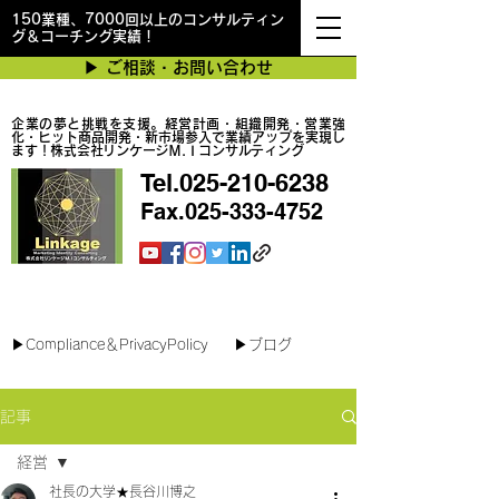
150業種、7000回以上のコンサルティン
グ＆コーチング実績！
▶︎ ご相談・お問い合わせ
企業の夢と挑戦を支援。経営計画・組織開発・営業強
化・ヒット商品開発・新市場参入で業績アップを実現し
ます！株式会社リンケージＭ.Ｉコンサルティング
Tel.025-210-6238
Fax.025-333-4752
最短で翌日対応可能！オンラインコンサル
▶︎Compliance＆PrivacyPolicy
▶︎ブログ
記事
経営
社長の大学★長谷川博之