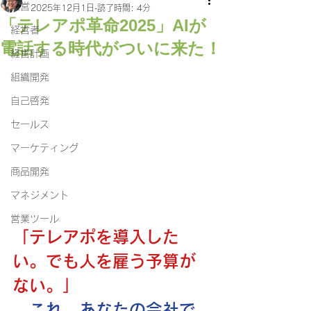
経営
2025年12月1日
読了時間: 4分
「テレアポ革命2025」AIが
経営者
電話する時代がついに来た！
経営計画
組織開発
自己啓発
セールス
マーケティング
商品開発
マネジメント
営業ツール
「テレアポを導入した
い。でも人を雇う予算が
ない。」
…これ、あなたの会社で