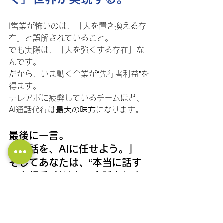
I営業が怖いのは、「人を置き換える存
在」と誤解されていること。
でも実際は、「人を強くする存在」な
んです。
だから、いま動く企業が“先行者利益”を
得ます。
テレアポに疲弊しているチームほど、
AI通話代行は
最大の味方
になります。
最後に一言。
「電話を、AIに任せよう。」
そしてあなたは、“本当に話す
べき相手”だけと、会話をしま
しょう。