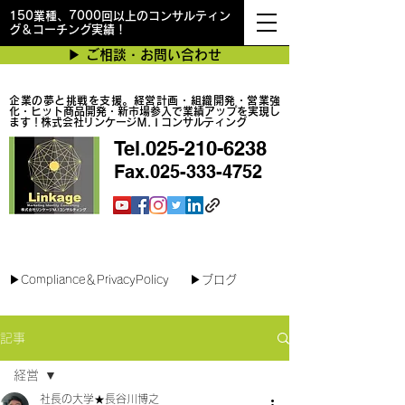
150業種、7000回以上のコンサルティン
グ＆コーチング実績！
▶︎ ご相談・お問い合わせ
企業の夢と挑戦を支援。経営計画・組織開発・営業強
化・ヒット商品開発・新市場参入で業績アップを実現し
ます！株式会社リンケージＭ.Ｉコンサルティング
Tel.025-210-6238
Fax.025-333-4752
最短で翌日対応可能！オンラインコンサル
▶︎Compliance＆PrivacyPolicy
▶︎ブログ
記事
経営
社長の大学★長谷川博之