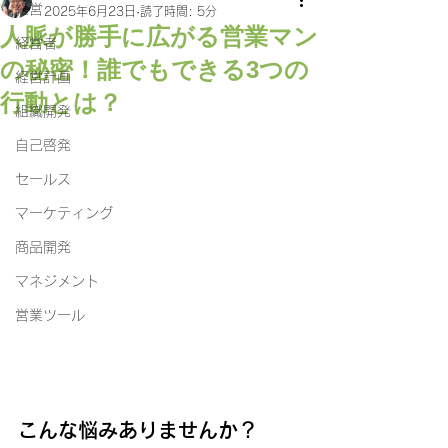
経営
2025年6月23日
読了時間: 5分
人脈が勝手に広がる営業マン
経営者
の秘密！誰でもできる3つの
経営計画
行動とは？
組織開発
自己啓発
セールス
マーケティング
商品開発
マネジメント
営業ツール
こんな悩みありませんか？