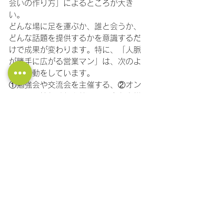
会いの作り方」によるところが大き
い。
どんな場に足を運ぶか、誰と会うか、
どんな話題を提供するかを意識するだ
けで成果が変わります。特に、「人脈
が勝手に広がる営業マン」は、次のよ
うな行動をしています。
①勉強会や交流会を主催する、②オン
ラインで情報発信を続ける、③お客様
同士をつなげる。こうした「出会いの
場」を作ることで、人が自然と集まる
ようになります。
この内容を実践するだけで、あ
なたの会社は大きく変わりま
す！ 
YouTubeチャンネル営業の大