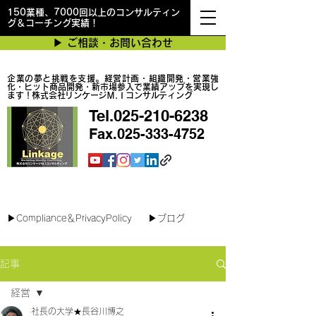
150業種、7000回以上のコンサルティン
グ＆コーチング実績！
▶︎ ご相談・お問い合わせ
企業の夢と挑戦を支援。経営計画・組織開発・営業強
化・ヒット商品開発・新市場参入で業績アップを実現し
ます！株式会社リンケージＭ.Ｉコンサルティング
Tel.025-210-6238
Fax.025-333-4752
最短で翌日対応可能！オンラインコンサル
▶︎Compliance＆PrivacyPolicy
▶︎ブログ
記事
経営
社長の大学★長谷川博之