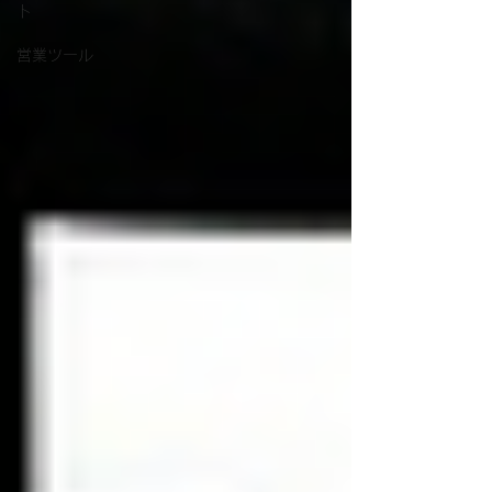
ト
営業ツール