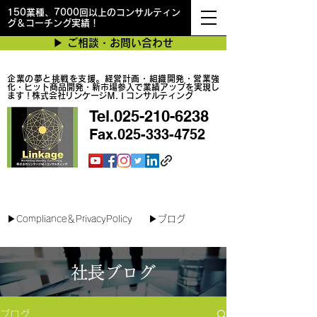
150業種、7000回以上のコンサルティン
グ＆コーチング実績！
▶︎ ご相談・お問い合わせ
企業の夢と挑戦を支援。経営計画・組織開発・営業強
化・ヒット商品開発・新市場参入で業績アップを実現し
ます！株式会社リンケージＭ.Ｉコンサルティング
Tel.025-210-6238
Fax.025-333-4752
最短で翌日対応可能！オンラインコンサル
▶︎Compliance＆PrivacyPolicy
▶︎ブログ
社長ブログ
ブログ