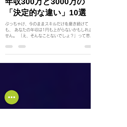
社長の大学★長谷川博之
1月6日
読了時間: 5分
年収300万と3000万の
「決定的な違い」10選
ぶっちゃけ、今のままスキルだけを磨き続けて
も、 あなたの年収は1円も上がらないかもしれま
せん。 「え、そんなことないでしょ？」って思い
ましたか？ でも、これがビジネスのリアルなんで
すよね。 どんなにビジネスの知識を詰め込んでも
まるで穴の空いたバケツに必死で水を注ぐような
ものです。 結果はどうだったかというと、ただ
「知識メタボ」になっただけで、 通帳の残高は1
ミリも増えないというのが現実です。 逆に、私の
周りの経営者仲間で、年収数億を軽く超えていく
人たちは、 意外と最新のスキルに疎かったりしま
す。 彼らが持っているのは、スキルじゃなくて
「稼ぐためのOS」、つまりマインドなんです。 今