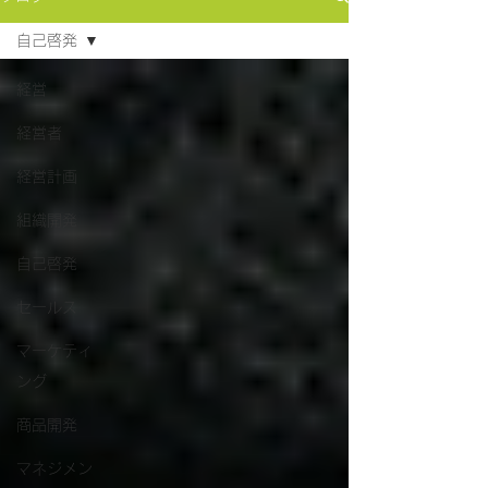
自己啓発
経営
経営者
経営計画
組織開発
自己啓発
セールス
マーケティ
ング
商品開発
マネジメン